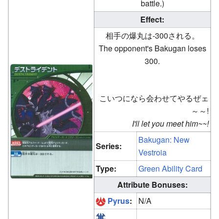
battle.)
Effect:
相手の爆丸は-300される。
The opponent's Bakugan loses
300.
こいつになら会わせてやるぜェ
～～!
I'll let you meet him~~!
Bakugan: New
Series:
Vestroia
Type:
Green Ability Card
Attribute Bonuses:
Pyrus
:
N/A