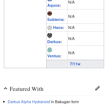
N/A
Aquos
:
N/A
Subterra
:
Haos
:
N/A
N/A
Darkus
:
N/A
Ventus
:
7/11w
Featured With
Darkus
Alpha Hydranoid
in Bakugan form