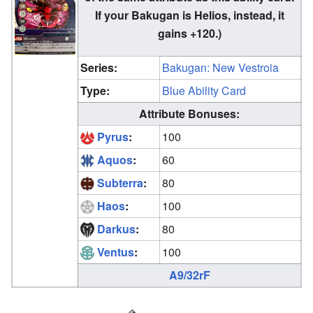
If your Bakugan is Helios, instead, it
gains +120.)
Series:
Bakugan: New Vestroia
Type:
Blue Ability Card
Attribute Bonuses:
Pyrus
:
100
Aquos
:
60
Subterra
:
80
Haos
:
100
Darkus
:
80
Ventus
:
100
A9/32rF