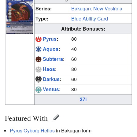
Series:
Bakugan: New Vestroia
Type:
Blue Ability Card
Attribute Bonuses:
Pyrus
:
80
Aquos
:
40
Subterra
:
60
Haos
:
80
Darkus
:
60
Ventus
:
80
37i
Featured With
Pyrus
Cyborg Helios
in Bakugan form