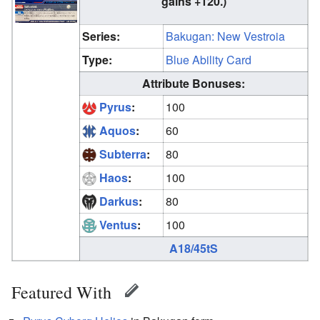
gains +120.)
Series:
Bakugan: New Vestroia
Type:
Blue Ability Card
Attribute Bonuses:
Pyrus
:
100
Aquos
:
60
Subterra
:
80
Haos
:
100
Darkus
:
80
Ventus
:
100
A18/45tS
Featured With