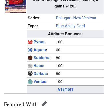
gains +120.)
Series:
Bakugan: New Vestroia
Type:
Blue Ability Card
Attribute Bonuses:
Pyrus
:
100
Aquos
:
60
Subterra
:
80
Haos
:
100
Darkus
:
80
Ventus
:
100
A18/45tT
Featured With