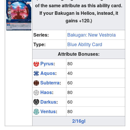
of the same attribute as this ability card.
If your Bakugan is Helios, instead, it
gains +120.)
Series:
Bakugan: New Vestroia
Type:
Blue Ability Card
Attribute Bonuses:
Pyrus
:
80
Aquos
:
40
Subterra
:
60
Haos
:
80
Darkus
:
60
Ventus
:
80
2/16gl