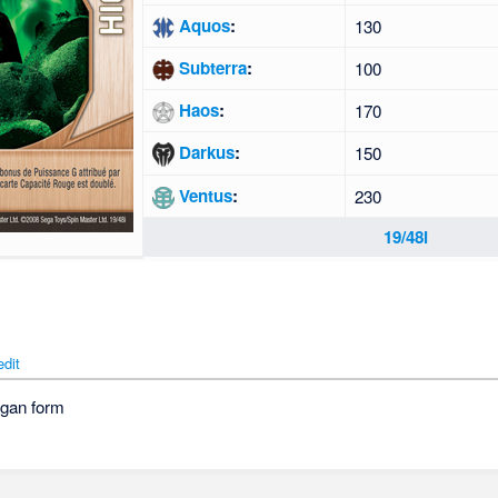
Aquos
:
130
Subterra
:
100
Haos
:
170
Darkus
:
150
Ventus
:
230
19/48i
edit
gan form