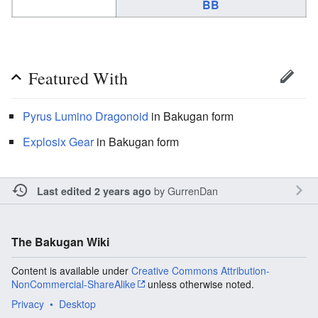
BB
Featured With
Pyrus
Lumino Dragonoid
in Bakugan form
Explosix Gear
in Bakugan form
by
GurrenDan
Last edited 2 years ago
The Bakugan Wiki
Content is available under
Creative Commons Attribution-
NonCommercial-ShareAlike
unless otherwise noted.
Privacy
Desktop