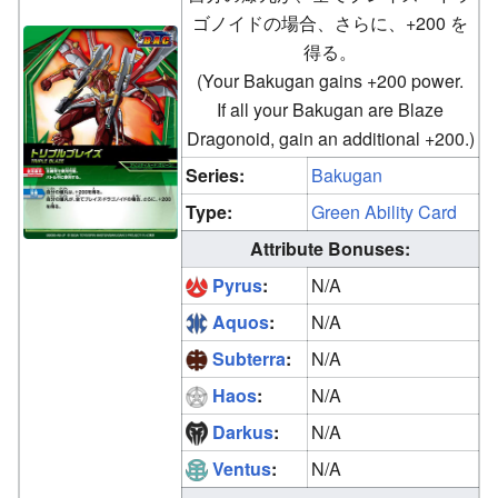
ゴノイドの場合、さらに、+200 を
得る。
(Your Bakugan gains +200 power.
If all your Bakugan are Blaze
Dragonoid, gain an additional +200.)
Series:
Bakugan
Type:
Green Ability Card
Attribute Bonuses:
Pyrus
:
N/A
Aquos
:
N/A
Subterra
:
N/A
Haos
:
N/A
Darkus
:
N/A
Ventus
:
N/A